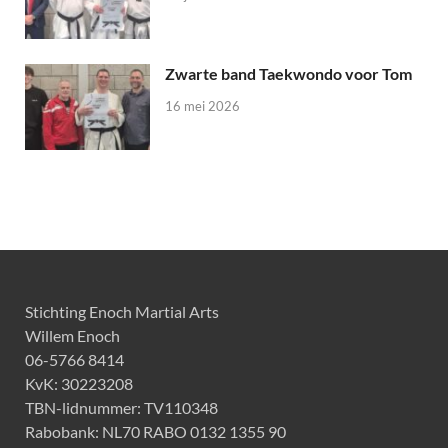
Zwarte band Taekwondo voor Tom
16 mei 2026
Stichting Enoch Martial Arts
Willem Enoch
06-5766 8414
KvK: 30223208
TBN-lidnummer: TV110348
Rabobank: NL70 RABO 0132 1355 90