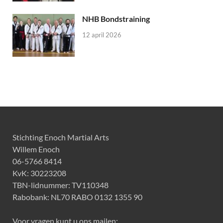
NHB Bondstraining
12 april 2026
Stichting Enoch Martial Arts
Willem Enoch
06-5766 8414
KvK: 30223208
TBN-lidnummer: TV110348
Rabobank: NL70 RABO 0132 1355 90
Voor vragen kunt u ons mailen: