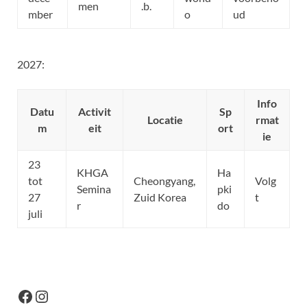
men
.b.
mber
o
ud
2027:
Info
Datu
Activit
Sp
Locatie
rmat
m
eit
ort
ie
23
KHGA
Ha
tot
Cheongyang,
Volg
Semina
pki
27
Zuid Korea
t
r
do
juli