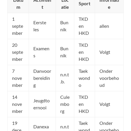
Sport
m
t
atie
e
1
TKD
Eerste
Bun
septe
en
allen
les
nik
mber
HKD
20
TKD
Examen
Bun
septe
en
Volgt
s
nik
mber
HKD
7
Danvoor
Taek
Onder
n.n.t
nove
bereidin
wond
voorbeho
.b.
mber
g
o
ud
14
Cule
TKD
Jeugdto
nove
mbo
en
Volgt
ernooi
mber
rg
HKD
19
Taek
Onder
Danexa
n.n.t
dece
wond
voorbeho