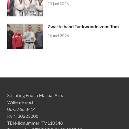
13 juni 2026
Zwarte band Taekwondo voor Tom
16 mei 2026
Stichting Enoch Martial Arts
Willem Enoch
06-5766 8414
KvK: 30223208
TBN-lidnummer: TV110348