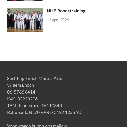
NHB Bondstraining
12 april 2026
Stichting Enoch Martial Arts
Willem Enoch
06-5766 8414
KvK: 30223208
TBN-lidnummer: TV110348
Rabobank: NL70 RABO 0132 1355 90
Voor vragen kunt u ons mailen: