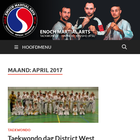
HOOFDMENU
MAAND:
APRIL 2017
TAEKWONDO
Taekwondo dag District West