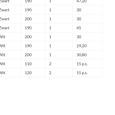
Zwart
190
1
47,20
Zwart
190
1
30
Zwart
200
1
30
Zwart
190
1
45
Wit
200
1
30
Wit
190
1
29,20
Wit
200
1
30,80
Wit
110
2
15 p.s.
Wit
120
2
15 p.s.